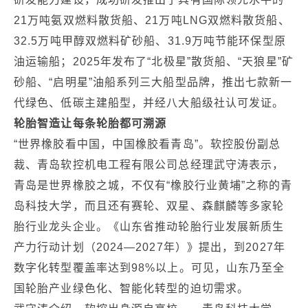
21万吨氨双燃料散货船、21万吨LNG双燃料散货船、
32.5万吨甲醇双燃料矿砂船、31.9万吨节能环保型原
油运输船；2025年发布了“北极星”散货船、“天狼星”矿
砂船、“启明星”油船系列三大船型品牌，推出七款新一
代绿色、低碳主建船型，并经八大船级社认可发证。
轮胎智造让每条轮胎都可溯源
“世界橡胶看中国，中国橡胶看青岛”。软控股份副总
裁、青岛软控机电工程有限公司总经理武守涛表示，
青岛是世界橡胶之城，不仅有“橡胶行业黄埔”之称的青
岛科技大学，而且还有赛轮、双星、森麒麟等多家轮
胎行业龙头企业。《山东省推动轮胎行业发展新质生
产力行动计划（2024—2027年）》提出，到2027年
数字化转型覆盖率达到98%以上。可见，山东乃至全
国轮胎产业绿色化、智能化转型的迫切需求。