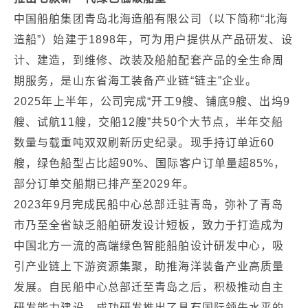
中国船舶集团青岛北海造船有限公司（以下简称“北海
造船”）始建于1898年，可为用户提供从产品研发、设
计、建造，到维修、改装及船舶配套产品的全生命周
期服务，是山东省海工装备产业链“链主”企业。
2025年上半年，公司完成“开工9艘、铺底9艘、出坞9
艘、试航11艘，交船12艘”共50个大节点，半年交船
数量与载重吨双双刷新历史纪录。现手持订单近60
艘，绿色船型占比超90%、国际客户订单量超85%，
部分订单交船期已排产至2029年。
2023年9月完成民船中心总部迁驻青岛，弥补了青岛
市乃至全省缺乏船舶研发设计短板，致力于打造成为
中国北方一流的高端绿色智能船舶设计研发中心，吸
引产业链上下游资源集聚，助推海洋装备产业高质量
发展。自民船中心总部迁至青岛之后，积极推动自主
研发能力建设，成功研发推出了具有国际领先水平的