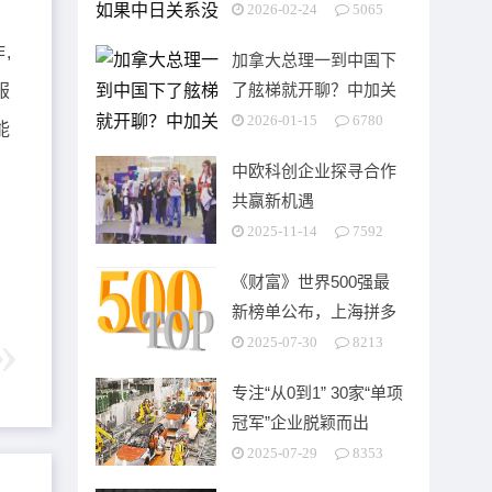
有实质性改善，赴日出
2026-02-24
5065
行需求很难
,
加拿大总理一到中国下
了舷梯就开聊？中加关
服
系破冰背后有这些隐情
2026-01-15
6780
能
中欧科创企业探寻合作
共赢新机遇
2025-11-14
7592
《财富》世界500强最
新榜单公布，上海拼多
多成“进步”最快中国企
2025-07-30
8213
业
专注“从0到1” 30家“单项
冠军”企业脱颖而出
2025-07-29
8353