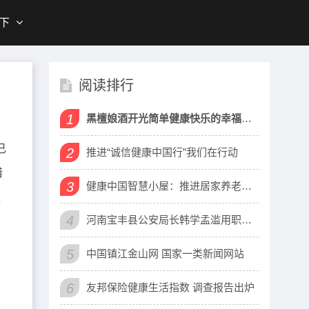
下
阅读排行
1
黑檀娘酒开光简单健康快乐的幸福生活
已
2
推进“诚信健康中国行”我们在行动
借
3
健康中国智慧小屋：推进居家养老服务社区覆盖
量
4
河南宝丰县公安局长韩学孟滥用职权玩忽职守报复陷害举报人
5
中国镇江金山网 国家一类新闻网站
6
友邦保险健康生活指数 调查报告出炉