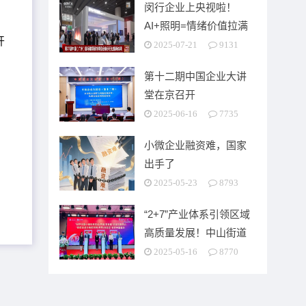
闵行企业上央视啦！
AI+照明=情绪价值拉满
2025-07-21
9131
第十二期中国企业大讲
堂在京召开
2025-06-16
7735
小微企业融资难，国家
出手了
2025-05-23
8793
“2+7”产业体系引领区域
高质量发展！中山街道
集聚40余家科学仪器企
2025-05-16
8770
业