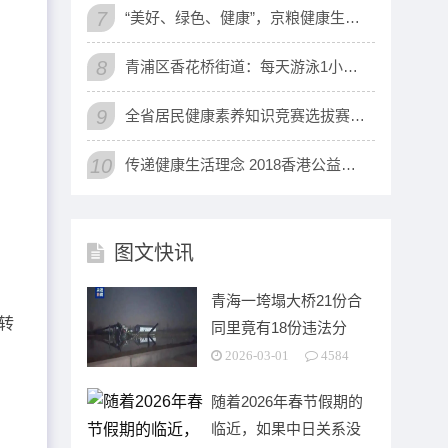
7
“美好、绿色、健康”，京粮健康生活小使者，倡导健康生活新理念
8
青浦区香花桥街道：每天游泳1小时 健康生活一辈子
9
全省居民健康素养知识竞赛选拔赛开赛
10
传递健康生活理念 2018香港公益马拉松开跑
图文快讯
青海一垮塌大桥21份合
转
同里竟有18份违法分
包，大企业承建“草台班
2026-03-01
4584
子”干活，
随着2026年春节假期的
临近，如果中日关系没