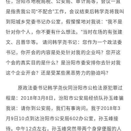
任，汾阳市地税局税、公安局、审计局等，会议一直
是指责我公司“不配合”工作，会议结束后韩学尧将我叫
到阳城乡党委书记办公室，假惺惺地对我说：“我不是
针对你个人，你不要有什么想法。”当时在场的有张建
文、吕晋华等。 请问韩学尧书记：您作为一个政法委
书记，你开会的内容是处处针对我的企业吗？您开这
个会的真实目的是什么？是汾阳市委安排你去针对我
这个企业开会？还是受某些黑恶势力的胁迫吗？
原政法委书记韩学尧伙同汾阳市公检法原犯罪过
程是：2018年3月8日，汾阳市公安局经侦队孙玉峰骗
我说：请你到公安局，我们有事询问。我于2018年3
月9日10点到达汾阳市公安局602办公室，孙玉峰接
待。中午12点左右，孙玉峰突然带两个身穿便服的人