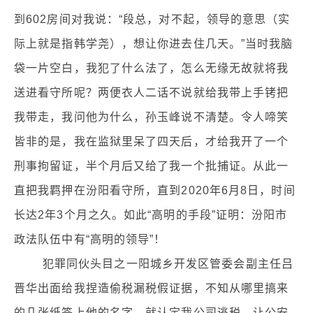
到602房间对我说：“段总，对不起，领导的意思（实
际上就是指韩学尧），想让你进去住几天。”当时我脑
袋一片空白，我犯了什么法了，怎么无缘无故就将我
送进看守所呢？两便衣人二话不说就给我带上手铐把
我带走，我问他为什么，孙玉峰说不清楚。令人啼笑
皆非的是，我在监狱里呆了四天后，才给我开了一个
刑事拘留证，半个月后又给了我一个批捕证。从此一
直把我羁押在汾阳看守所，直到2020年6月8日，时间
长达2年3个月之久。如此“高明的手段”证明：汾阳市
政法队伍中有“高明的领导”！
犯罪同伙头目之一阳城乡开发区管委会副主任吕
晋华出面给我捏造偷税漏税假证据，不知从哪里搞来
的几张纸签上他的名字，就认定我公司逃税，让公安