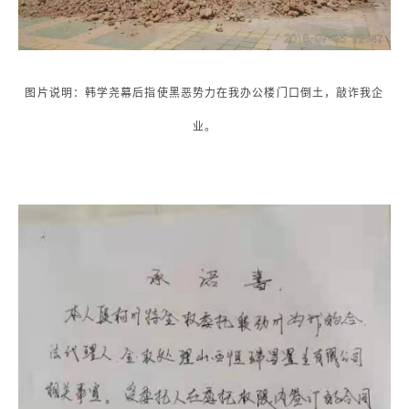
图片说明：韩学尧幕后指使黑恶势力在我办公楼门口倒土，敲诈我企
业。