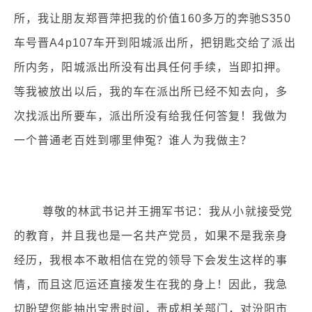
所，我让朋友郑晋萍把我的价值160多万的奔驰S350
车号晋A4p107车开到阳城派出所，把钥匙交给了派出
所内务，阳城派出所没有出具任何手续，当即扣押。
等我被放出以后，我的车在派出所已经不知去向，多
次找派出所要车，派出所没有给我任何答复！我做为
一个普通老百姓到哪里伸冤？谁人为我做主？
尊敬的林武书记并王拥军书记：我从小就接受党
的教育，并且我也是一名共产党员，如果不是我亲身
经历，我根本不敢相信在党的领导下会发生这样的事
情，而且这厄运还直接发生在我的身上！因此，我急
切盼望您能抽出宝贵时间，责成相关部门，对汾阳市