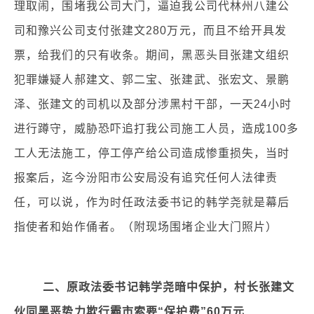
理取闹，围堵我公司大门，逼迫我公司代林州八建公
司和豫兴公司支付张建文280万元，而且不给开具发
票，给我们的只有收条。期间，黑恶头目张建文组织
犯罪嫌疑人郝建文、郭二宝、张建武、张宏文、景鹏
泽、张建文的司机以及部分涉黑村干部，一天24小时
进行蹲守，威胁恐吓追打我公司施工人员，造成100多
工人无法施工，停工停产给公司造成惨重损失，当时
报案后，迄今汾阳市公安局没有追究任何人法律责
任，可以说，作为时任政法委书记的韩学尧就是幕后
指使者和始作俑者。（附现场围堵企业大门照片）
二、原政法委书记韩学尧暗中保护，村长张建文
伙同黑恶势力欺行霸市索要“保护费”60万元