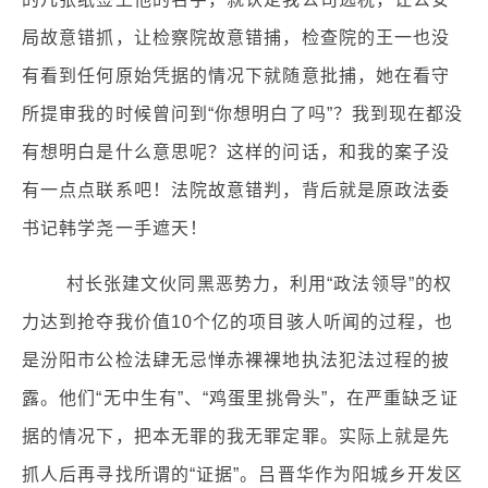
局故意错抓，让检察院故意错捕，检查院的王一也没
有看到任何原始凭据的情况下就随意批捕，她在看守
所提审我的时候曾问到“你想明白了吗”？我到现在都没
有想明白是什么意思呢？这样的问话，和我的案子没
有一点点联系吧！法院故意错判，背后就是原政法委
书记韩学尧一手遮天！
村长张建文伙同黑恶势力，利用“政法领导”的权
力达到抢夺我价值10个亿的项目骇人听闻的过程，也
是汾阳市公检法肆无忌惮赤裸裸地执法犯法过程的披
露。他们“无中生有”、“鸡蛋里挑骨头”，在严重缺乏证
据的情况下，把本无罪的我无罪定罪。实际上就是先
抓人后再寻找所谓的“证据”。吕晋华作为阳城乡开发区