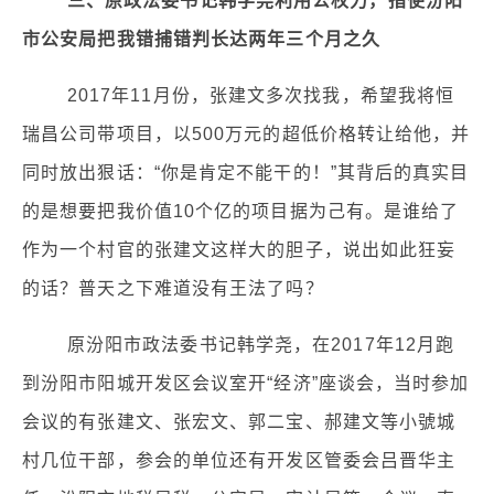
三、原政法委书记韩学尧利用公权力，指使汾阳
市公安局把我错捕错判长达两年三个月之久
2017年11月份，张建文多次找我，希望我将恒
瑞昌公司带项目，以500万元的超低价格转让给他，并
同时放出狠话：“你是肯定不能干的！”其背后的真实目
的是想要把我价值10个亿的项目据为己有。是谁给了
作为一个村官的张建文这样大的胆子，说出如此狂妄
的话？普天之下难道没有王法了吗？
原汾阳市政法委书记韩学尧，在2017年12月跑
到汾阳市阳城开发区会议室开“经济”座谈会，当时参加
会议的有张建文、张宏文、郭二宝、郝建文等小號城
村几位干部，参会的单位还有开发区管委会吕晋华主